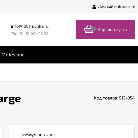
Личный кабинет
info@1001ruchka.ru
0
Корзина пуста
Пн—Пт, 10:00—18:00
 Moleskine
arge
Код товара:
513-054
Артикул:
DHB12DC3