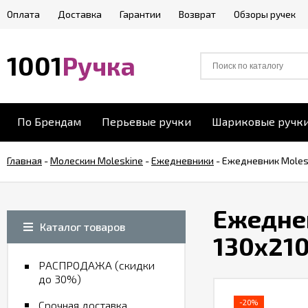
Оплата
Доставка
Гарантии
Возврат
Обзоры ручек
1001
Ручка
По Брендам
Перьевые ручки
Шариковые ручк
Главная
-
Молескин Moleskine
-
Ежедневники
-
Ежедневник Molesk
Ежеднев
Каталог товаров
130х21
РАСПРОДАЖА (скидки
до 30%)
-20%
Срочная доставка