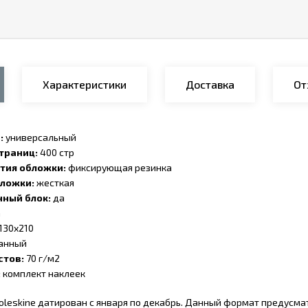
Характеристики
Доставка
От
:
универсальный
траниц:
400 стр
тия обложки:
фиксирующая резинка
ложки:
жесткая
ный блок:
да
а
130х210
анный
стов:
70 г/м2
:
комплект наклеек
leskine датирован с января по декабрь. Данный формат предусма