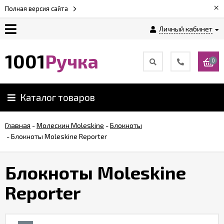
×
Полная версия сайта
Личный кабинет
Оплата
1001
Ручка
0
Доставка
Каталог товаров
Гарантии
Главная
-
Молескин Moleskine
-
Блокноты
-
Блокноты Moleskine Reporter
Возврат
Блокноты Moleskine
Обзоры
ручек
Reporter
Контакты