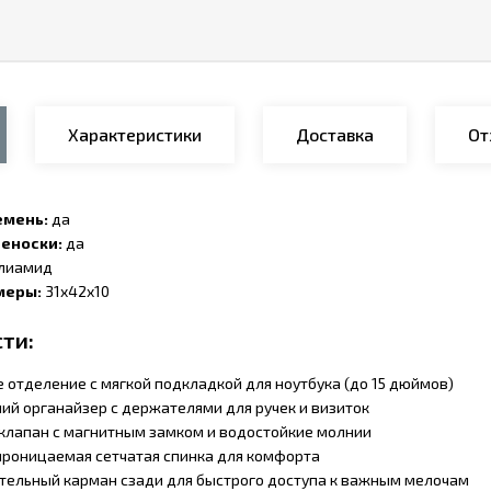
Характеристики
Доставка
От
емень:
да
реноски:
да
лиамид
меры:
31x42x10
ти:
 отделение с мягкой подкладкой для ноутбука (до 15 дюймов)
ий органайзер с держателями для ручек и визиток
клапан с магнитным замком и водостойкие молнии
роницаемая сетчатая спинка для комфорта
тельный карман сзади для быстрого доступа к важным мелочам