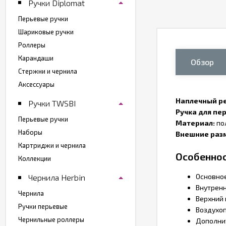
Ручки Diplomat
Перьевые ручки
Шариковые ручки
Роллеры
Карандаши
Обзор
Стержни и чернила
Аксессуары
Наплечный р
Ручки TWSBI
Ручка для пе
Перьевые ручки
Материал:
по
Наборы
Внешние раз
Картриджи и чернила
Особеннос
Коллекции
Основное
Чернила Herbin
Внутренн
Чернила
Верхний 
Ручки перьевые
Воздухоп
Чернильные роллеры
Дополни