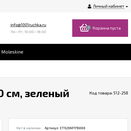
Личный кабинет
info@1001ruchka.ru
0
Корзина пуста
Пн—Пт, 10:00—18:00
 Moleskine
0 см, зеленый
Код товара:
512-258
Нет в наличии
Артикул:
ET926MTFBKK6