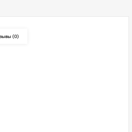
зывы
(0)