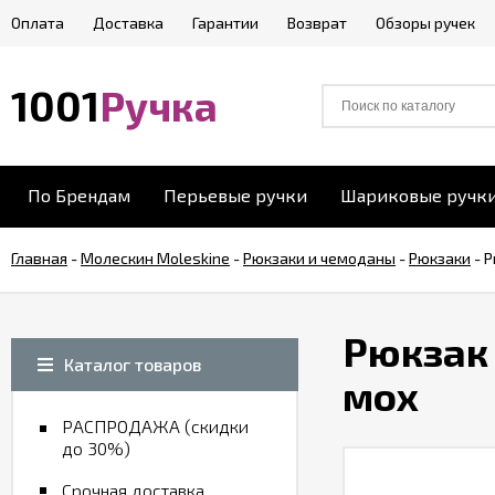
Оплата
Доставка
Гарантии
Возврат
Обзоры ручек
1001
Ручка
По Брендам
Перьевые ручки
Шариковые ручк
Главная
-
Молескин Moleskine
-
Рюкзаки и чемоданы
-
Рюкзаки
-
Р
Рюкзак 
Каталог товаров
мох
РАСПРОДАЖА (скидки
до 30%)
Срочная доставка