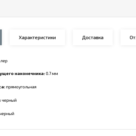
Характеристики
Доставка
От
ллер
ущего наконечника:
0.7 мм
са:
прямоугольная
:
черный
черный