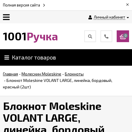
×
Полная версия сайта
Личный кабинет
Оплата
1001
Ручка
0
Доставка
Каталог товаров
Гарантии
Главная
-
Молескин Moleskine
-
Блокноты
-
Блокнот Moleskine VOLANT LARGE, линейка, бордовый,
Возврат
красный (2шт)
Обзоры
Блокнот Moleskine
ручек
VOLANT LARGE,
Контакты
линейка, бордовый,