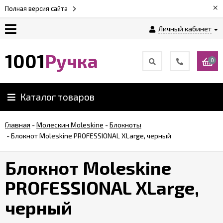
×
Полная версия сайта
Личный кабинет
Оплата
1001
Ручка
0
Доставка
Каталог товаров
Гарантии
Главная
-
Молескин Moleskine
-
Блокноты
-
Блокнот Moleskine PROFESSIONAL XLarge, черный
Возврат
Блокнот Moleskine
Обзоры
ручек
PROFESSIONAL XLarge,
черный
Контакты