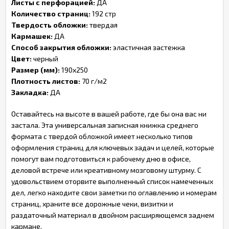
Листы с перфорацией:
ДА
Количество страниц:
192 стр
Твердость обложки:
твердая
Кармашек:
ДА
Способ закрытия обложки:
эластичная застежка
Цвет:
черный
Размер (мм):
190х250
Плотность листов:
70 г/м2
Закладка:
ДА
Оставайтесь на высоте в вашей работе, где бы она вас ни
застала. Эта универсальная записная книжка среднего
формата с твердой обложкой имеет несколько типов
оформления страниц для ключевых задач и целей, которые
помогут вам подготовиться к рабочему дню в офисе,
деловой встрече или креативному мозговому штурму. С
удовольствием оторвите выполненный список намеченных
дел, легко находите свои заметки по оглавлению и номерам
страниц, храните все дорожные чеки, визитки и
раздаточный материал в двойном расширяющемся заднем
кармане.