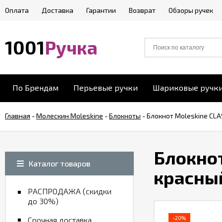
Оплата
Доставка
Гарантии
Возврат
Обзоры ручек
1001
Ручка
По Брендам
Перьевые ручки
Шариковые ручк
Главная
-
Молескин Moleskine
-
Блокноты
-
Блокнот Moleskine CLA
Блокнот
Каталог товаров
красны
РАСПРОДАЖА (скидки
до 30%)
-20%
Срочная доставка