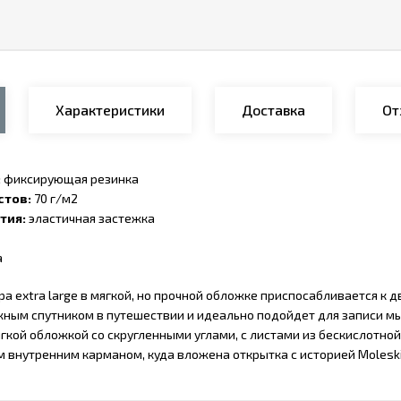
Характеристики
Доставка
От
:
фиксирующая резинка
стов:
70 г/м2
тия:
эластичная застежка
а
а extra large в мягкой, но прочной обложке приспосабливается к 
жным спутником в путешествии и идеально подойдет для записи мы
гкой обложкой со скругленными углами, с листами из бескислотной
 внутренним карманом, куда вложена открытка с историей Moleski