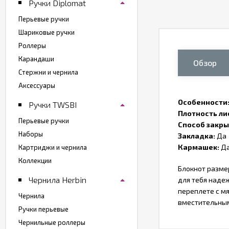
Ручки Diplomat
Перьевые ручки
Шариковые ручки
Роллеры
Карандаши
Обзор
Стержни и чернила
Аксессуары
Особенности
Ручки TWSBI
Плотность ли
Перьевые ручки
Способ закры
Наборы
Закладка:
Да
Кармашек:
Д
Картриджи и чернила
Коллекции
Блокнот размер
Чернила Herbin
для тебя наде
переплете с мя
Чернила
вместительным
Ручки перьевые
Чернильные роллеры