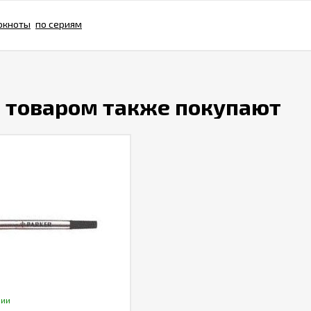
окноты
по сериям
м товаром также покупают
чии