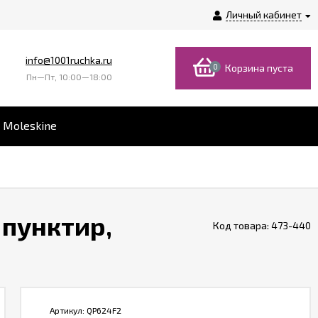
Личный кабинет
info@1001ruchka.ru
0
Корзина пуста
Пн—Пт, 10:00—18:00
 Moleskine
 пунктир,
Код товара:
473-440
Артикул:
QP624F2