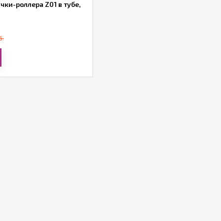
чки-роллера Z01 в тубе,
б.