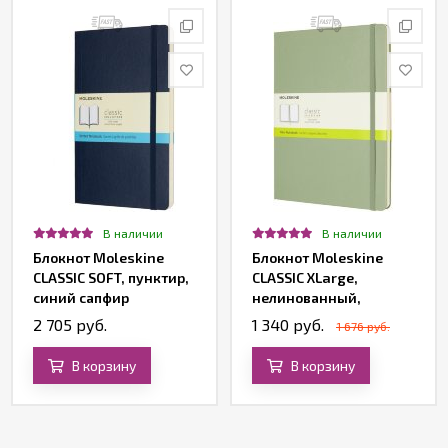
В наличии
В наличии
Блокнот Moleskine
Блокнот Moleskine
CLASSIC SOFT, пунктир,
CLASSIC XLarge,
синий сапфир
нелинованный,
зеленый
2 705 руб.
1 340 руб.
1 676 руб.
В корзину
В корзину