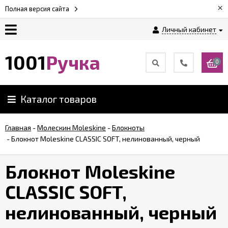
×
Полная версия сайта
Личный кабинет
Оплата
1001
Ручка
0
Доставка
Каталог товаров
Гарантии
Главная
-
Молескин Moleskine
-
Блокноты
-
Блокнот Moleskine CLASSIC SOFT, нелинованный, черный
Возврат
Блокнот Moleskine
Обзоры
ручек
CLASSIC SOFT,
нелинованный, черный
Контакты