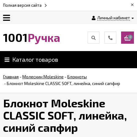
×
Полная версия сайта
Личный кабинет
Оплата
1001
Ручка
0
Доставка
Каталог товаров
Гарантии
Главная
-
Молескин Moleskine
-
Блокноты
-
Блокнот Moleskine CLASSIC SOFT, линейка, синий сапфир
Возврат
Блокнот Moleskine
Обзоры
ручек
CLASSIC SOFT, линейка,
синий сапфир
Контакты