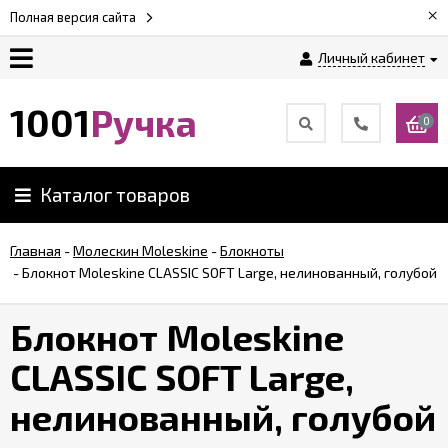
×
Полная версия сайта
Личный кабинет
Оплата
1001
Ручка
0
Доставка
Каталог товаров
Гарантии
Главная
-
Молескин Moleskine
-
Блокноты
-
Блокнот Moleskine CLASSIC SOFT Large, нелинованный, голубой
Возврат
Блокнот Moleskine
Обзоры
ручек
CLASSIC SOFT Large,
нелинованный, голубой
Контакты