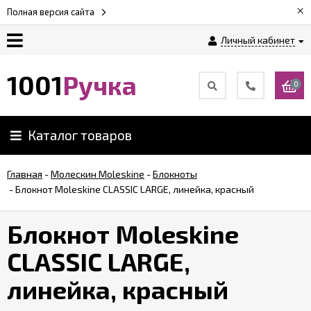
×
Полная версия сайта
Личный кабинет
Оплата
1001
Ручка
0
Доставка
Каталог товаров
Гарантии
Главная
-
Молескин Moleskine
-
Блокноты
-
Блокнот Moleskine CLASSIC LARGE, линейка, красный
Возврат
Блокнот Moleskine
Обзоры
ручек
CLASSIC LARGE,
линейка, красный
Контакты