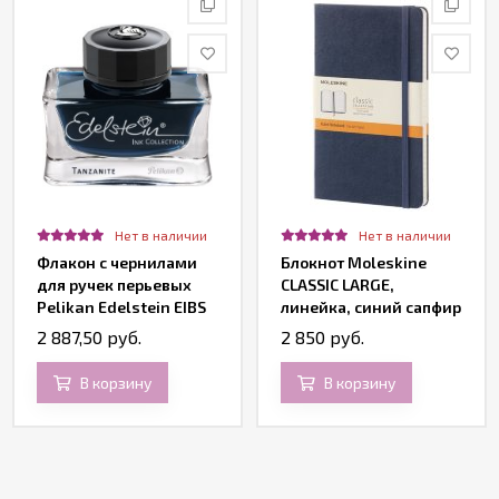
Нет в наличии
Нет в наличии
Флакон с чернилами
Блокнот Moleskine
для ручек перьевых
CLASSIC LARGE,
Pelikan Edelstein EIBS
линейка, синий сапфир
Tanzanite, темно-
2 887,50 руб.
2 850 руб.
синий, 50 мл
В корзину
В корзину