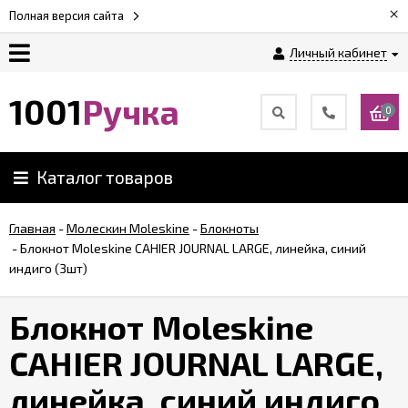
×
Полная версия сайта
Личный кабинет
Оплата
1001
Ручка
0
Доставка
Каталог товаров
Гарантии
Главная
-
Молескин Moleskine
-
Блокноты
-
Блокнот Moleskine CAHIER JOURNAL LARGE, линейка, синий
Возврат
индиго (3шт)
Обзоры
Блокнот Moleskine
ручек
CAHIER JOURNAL LARGE,
Контакты
линейка, синий индиго